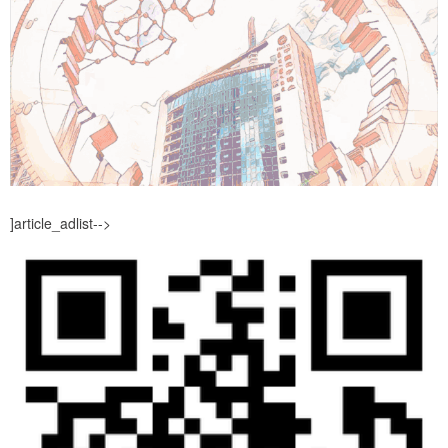
]article_adlist-->