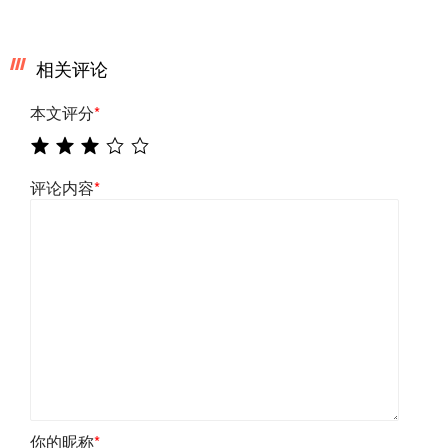
相关评论
本文评分
*
评论内容
*
你的昵称
*