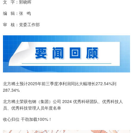
文 字：郭晓晖
编 辑：张 鸣
审 核：党委工作部
北方稀土预计2025年前三季度净利润同比大幅增长272.54%到
287.34%
北方稀土荣获包钢（集团）公司 2024 优秀科研团队、优秀科技人
员、优秀科技管理人员年度名单
收心归位 干劲加载100%！