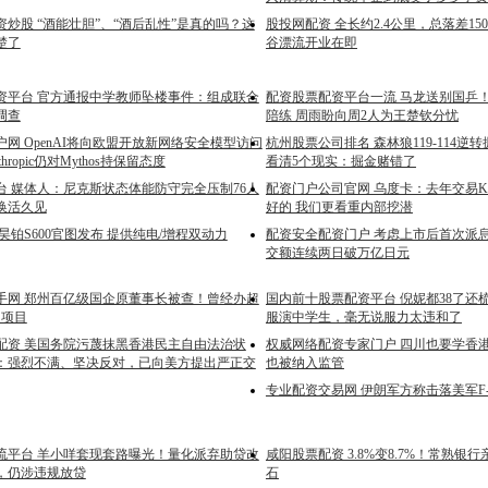
炒股 “酒能壮胆”、“酒后乱性”是真的吗？这
股投网配资 全长约2.4公里，总落差1
楚了
谷漂流开业在即
资平台 官方通报中学教师坠楼事件：组成联合
配资股票配资平台一流 马龙送别国乒
调查
陪练 周雨盼向周2人为王楚钦分忧
网 OpenAI将向欧盟开放新网络安全模型访问
杭州股票公司排名 森林狼119-114逆转
hropic仍对Mythos持保留态度
看清5个现实：掘金赌错了
台 媒体人：尼克斯状态体能防守完全压制76人
配资门户公司官网 乌度卡：去年交易
换活久见
好的 我们更看重内部挖潜
昊铂S600官图发布 提供纯电/增程双动力
配资安全配资门户 考虑上市后首次派息
交额连续两日破万亿日元
手网 郑州百亿级国企原董事长被查！曾经办超
国内前十股票配资平台 倪妮都38了还
点项目
服演中学生，毫无说服力太违和了
配资 美国务院污蔑抹黑香港民主自由法治状
权威网络配资专家门户 四川也要学香
：强烈不满、坚决反对，已向美方提出严正交
也被纳入监管
专业配资交易网 伊朗军方称击落美军F-
流平台 羊小咩套现套路曝光！量化派弃助贷改
咸阳股票配资 3.8%变8.7%！常熟银
，仍涉违规放贷
石