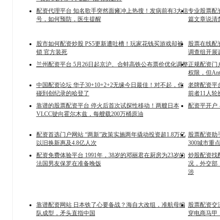
配资代理平台 知名歌手突然面瘫冲上热搜！发病前有3大信
专业股票配资
号，如何预防，医生提醒
篇文章说清
股市如何配资炒股 PS5更新遭吐槽！玩家花钱买游戏却被
股票在线配
锁 官方装死
调查组开展
兰州配资平台 5月26日起京沪、合蚌高铁公布票价优化调整
正规配资门户
权限，但Ant
中国配资论坛 华子30+10+2+2无缘今日最佳！对不起，你
老牌配资平
碰到创纪录的哈登了
前者11人轮
靠谱的股票配资平台 停火后首次试探性移动！两艘日本
配资平开户 
VLCC驶向霍尔木兹，每艘载200万桶原油
配资首选门户网站 “两新”政策实施两年撬动投资超1.8万亿
股票配资助
以旧换新惠及4.8亿人次
300城市重
配资免费体验平台 1991年，38岁的邓丽君在厨房为23岁的
炒股配资找
法国男友保罗在准备晚饭
况，外交部
涉
靠谱配资网站 日本铁了心要备战？海自大改组，准航母编
股票配资交
队成型，矛头直指中国
穿电商马甲