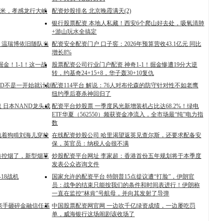
50米，孝感龙行大峡
配资炒股排名 北京晚霞满天(2)
银行股票配资 本地人私藏！西安6个爬山好去处，吸氧清肺
+游山玩水全搞定
！温瑞博依旧随队当
配资安全配资门户 口子窖：2026年预算营收43.1亿元 同比
增长8%
掘金！1-1！这一战
股票配资公司行业门户配资 神奇1-1！掘金惨遭19分大逆
转，约基奇24+15+8，华子轰30+10复仇
KD不是一开始就计划
配资114平台 解说：76人对布伦森的防守针对性不如老鹰
纽约季后赛杀神回归了
 日本NAND龙头成
配资平台炒股票 一季度风光新增装机占比达68.2%！绿电
ETF华夏（562550）频获资金净流入，全市场最“纯”电力指
数
梳着狗啃刘海儿穿校
在线配资炒股公司 哈里渴望返英见查尔斯，还要求配备安
保，英官员：纳税人会很不满
港控烟了，新型烟草
炒股配资平台网址 李家超：香港首份五年规划将于本季度
发表公众咨询文件
18战机
国家允许的配资平台 特朗普15点提议遭“打脸”，伊朗官
员：战争的结束只能按我们的条件和时间表进行！伊朗称
一直在监控“林肯”号航母，并向其发射了导弹
行亲手砸碎金融信任基
中国股票配资网官网 一边吹千亿绿资成绩，一边屡吃罚
单，威海银行这场闹剧该收场了