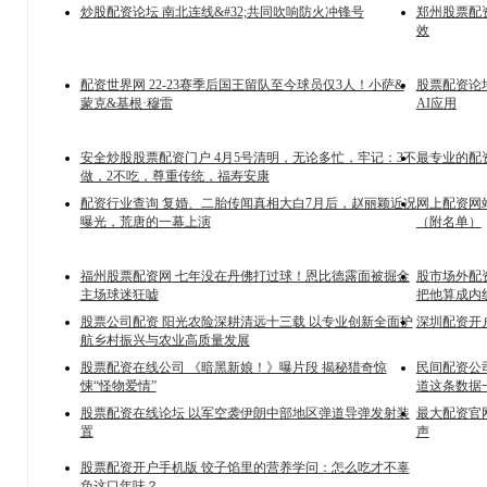
炒股配资论坛 南北连线&#32;共同吹响防火冲锋号
郑州股票配
效
配资世界网 22-23赛季后国王留队至今球员仅3人！小萨&
股票配资论坛
蒙克&基根·穆雷
AI应用
安全炒股股票配资门户 4月5号清明，无论多忙，牢记：3不
最专业的配
做，2不吃，尊重传统，福寿安康
配资行业查询 复婚、二胎传闻真相大白7月后，赵丽颖近况
网上配资网
曝光，荒唐的一幕上演
（附名单）
福州股票配资网 七年没在丹佛打过球！恩比德露面被掘金
股市场外配
主场球迷狂嘘
把他算成内
股票公司配资 阳光农险深耕清远十三载 以专业创新全面护
深圳配资开户
航乡村振兴与农业高质量发展
股票配资在线公司 《暗黑新娘！》曝片段 揭秘猎奇惊
民间配资公
悚“怪物爱情”
道这条数据
股票配资在线论坛 以军空袭伊朗中部地区弹道导弹发射装
最大配资官
置
声
股票配资开户手机版 饺子馅里的营养学问：怎么吃才不辜
负这口年味？