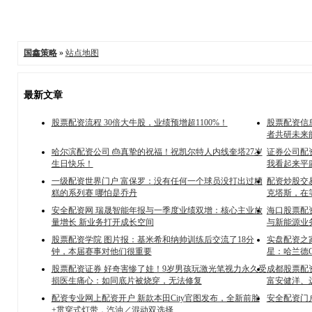
国鑫策略
»
站点地图
最新文章
股票配资流程 30倍大牛股，业绩预增超1100%！
股票配资信
者共研未来
哈尔滨配资公司 🎂真挚的祝福！祝凯尔特人内线奎塔27岁
证券公司配
生日快乐！
我看起来平
一级配资世界门户 富保罗：没有任何一个球员没打出过糟
配资炒股交
糕的系列赛 哪怕是乔丹
克塔斯，在
安全配资网 瑞晟智能年报与一季度业绩双增：核心主业放
海口股票配资
量增长 新业务打开成长空间
与新能源业
股票配资学院 图片报：基米希和纳帅训练后交流了18分
实盘配资之
钟，本届赛事对他们很重要
星：哈兰德C
股票配资证券 好奇害惨了娃！9岁男孩玩激光笔视力永久受
成都股票配资
损医生痛心：如同底片被烧穿，无法修复
富安健洋、
配资专业网上配资开户 新款本田City官图发布，全新前脸
安全配资门
+贯穿式灯带，汽油／混动双选择