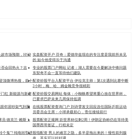
超市场预期，HSD
实盘配资开户 芬奇：爱德华兹现在的专注度是我前所未见
的 如今他变得乐于沟通
是否会回热火？吉
专业的股票门户网站 记者：湖人需要在今夏解决中锋问题
东契奇不会一直等待他们建队
”登顶微博热搜，前十
配资炒股平台入配资平台 伊拉克主帅：第1次遇到比赛中断
2小时，梅、哈、姆金靴竞争很精彩
开门红 新能源与新赛
配资炒股交易网站 每体：小蜘蛛希望将重心放在世界杯，
已要求巴萨未来几周保持低调
女子跟邻居吵架气到脑
在线股票配资查询门户 刘诗雯发文回应连任国际乒联运动
员委员会主席：小球承载初心，责任接续前行
球员:德克兰·赖斯！
股票配资正规网 距世界杯仅剩2周！伊朗足协称仍在等待美
国墨西哥签证，行程未定
转个鬼”? 纯电转型进
股指配资 男人的难言之隐，多半是拖出来的！慢性前列腺
炎，其实可以好好调