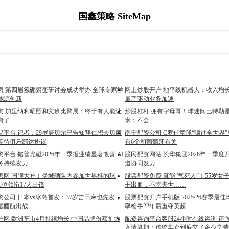
国鑫策略 SiteMap
息 第四届氢硼聚变研讨会成功举办 全球专家学
网上炒股开户 地平线机器人：收入增长
能源创新
量产驱动业务加速
资 加里纳利晒照和文班比臂展：终于有人能让
炒股杠杆 拥有字母哥！球迷问巴特勒
庸了
米：不会
易平台 记者：29岁努贝尔已告知拜仁想去贝西
南宁配资公司 C罗任意球“骗过全世界
等待俱乐部达协议
有6个和葡萄牙有关
平台 铭普光磁2026年一季报业绩显著改善 AI
股民配资网站 长华集团2026年一季度
务持续发力
道协同发力
家网 国脚大户！曼城晒队内参加世界杯的球
股票配资免费 真能“气死人”！55岁
位领衔17人出镜
干出血，不幸去世……
公司 日本vs冰岛首发：37岁吉田麻也先发，
股票配资开户手机版 2025/26赛季最佳
远藤航出战
率枪手22年后重夺英超
户网 欧洲车市4月持续增长 中国品牌份额扩大
配资咨询平台客服24小时在线咨询 还“
入清算期：传统车企到底交了多少学费