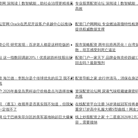
资网 深阅读丨数智赋能，助社会治理更精准高
专业股票配资论坛 深阅读丨数智赋能
高效
官网 Oracle在悉尼开设客户卓越中心以推动
配资门户网网站 专业燃油蒸馏特性检
提供权威数据支撑
资公司 研究发现：百岁老人都是这样吃饭的
股市策略配资 两年抗癌再恶化！台湾
散，坦言感受到死亡逼近
站 这一指数回调超20%！优质超跌科技股出炉
配资门户一家天下 品牌金饰克价跌破1
回去吗？最新预判
资 海兰德：李凯尔是个传球优先的后卫 我不想
配资导航之家 农行伴清马，消保在身
线
 2026年秦皇岛男科诊疗价格盘点与选择攻略
资深配资论坛网 尿液气味暗藏健康密
忽视
司 《逐玉》收视率是否真实我不知道，但我知
在线配资平台注册 34岁港姐冠军传将参
一定假不了
重穿17岁高中礼服大晒S型曲线！网友
网 位于巴林朱菲尔区的美军基地响起巨大爆炸
线上炒股配资之家 十二星座2026年2
容，需要接纳