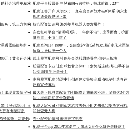
，助社会治理更精准
配资平台股票开户 勒布朗vs弗拉格：持球前锋，23年
配资证券开户 米切尔：一直在磨合新战术&新体系 偶尔出
现沟通失误也很正常
测服务，第三方机构
核心配资知识网 海外割草机器人突发爆炸！
实盘杠杆平台 “清明喝3汤，一年病不沾”，应季而食，护肝
健脾胃，不懂可惜了
女星透露癌细胞扩
配资查询114 1998年，金庸拿起报纸赫然发现前妻朱玫医院
病逝，身边没一个人
300元！黄金还会涨
线上股票配资网 社保基金选股思路曝光 偏好三板块
股票配资专业 让出球权甘当绿叶！詹姆斯连续7场出手不超
15次 职业生涯最长！
边
南昌股票配资 清远中行创新建立警银企联动机制打造春运
反诈宣传阵地
码！出现异常情况别
最大最正规股票配资 前列腺炎让我痛苦不堪，坚持这3个方
法，半年后彻底告别烦恼
加《浪姐2026》！
配资之家公司 伊朗军方称过去数小时内击落12架敌方作战
大赞有出圈潜质
和侦查无人机
月25号运势：需要包
专业配资论坛网 寿与寿字形态
配资平台app 2026年本命年，属马女穿什么颜色最旺财？