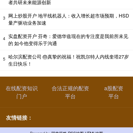
者共研未来能源创新
网上炒股开户 地平线机器人：收入增长超市场预期，HSD
3
量产驱动业务加速
实盘配资开户 芬奇：爱德华兹现在的专注度是我前所未见
4
的 如今他变得乐于沟通
哈尔滨配资公司 🎂真挚的祝福！祝凯尔特人内线奎塔27岁
5
生日快乐！
在线配资知识
合法正规的配资
a股配资
门户
平台
平台
友情链接：