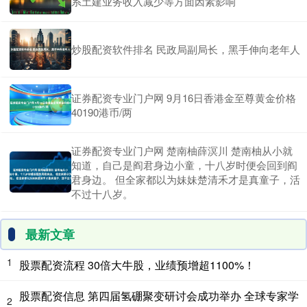
系土建业务收入减少等方面因素影响
炒股配资软件排名 民政局副局长，黑手伸向老年人
证券配资专业门户网 9月16日香港金至尊黄金价格
40190港币/两
证券配资专业门户网 楚南柚薛溟川 楚南柚从小就
知道，自己是阎君身边小童，十八岁时便会回到阎
君身边。 但全家都以为妹妹楚清禾才是真童子，活
不过十八岁。
最新文章
1
股票配资流程 30倍大牛股，业绩预增超1100%！
股票配资信息 第四届氢硼聚变研讨会成功举办 全球专家学
2