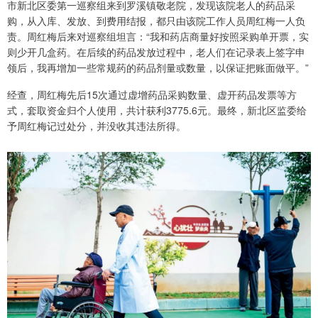
市新北区委第一巡察组来到罗溪镇敬老院，发现该院老人的药品采
购，从入库、发放、到费用结报，都只由该院工作人员周红梅一人负
责。周红梅后来对巡察组坦言：“我和药店商量好按照采购单开票，实
则少开几盒药。在后续的药品发放过程中，老人们在记录表上签字申
领后，我再增加一些常规药的药品剂量或数量，以保证把账面做平。”
经查，周红梅先后15次通过虚增药品采购数量、虚开药品发票等方
式，套取资金归个人使用，共计获利3775.6元。最终，新北区监委给
予周红梅记过处分，并没收其违法所得。