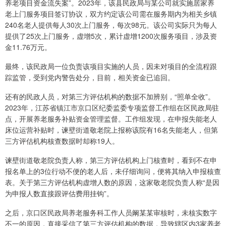
养老项目资金流失案”。2023年，该县民政局与某公司就实施居家养
老上门服务项目签订协议，双方约定该公司需在服务期内为相关乡镇
240名老人提供每人30次上门服务，每次98元。该公司实际只为每人
提供了25次上门服务，虚增5次，累计虚增1200次服务项目，涉及资
金11.76万元。
最终，该民政局一位负责该项目实施的人员，因未对项目的全流程跟
踪监管，受到党内警告处分，目前，相关资金已追回。
还有的民政人员，对第三方评估机构的数据不加辨别，“照单全收”。
2023年，江苏省镇江市京口区纪委监委专项监督工作组在区民政局驻
点，开展养老服务补贴资金管理监督。工作组发现，在申报失能老人
床位运营补贴时，谏壁街道敬老院上报称该院有16名失能老人，但第
三方评估机构核查数据时却称19人。
谏壁街道敬老院负责人称，第三方评估机构上门核查时，看到不在申
报名单上的3位行动不便的老人后，未仔细询问，便将其纳入申报核查
表。关于第三方评估机构虚增人数的原因，这家敬老院负责人称“是因
为申报人数直接跟评估费用挂钩”。
之后，京口区民政局养老服务科工作人员阚某某审核时，未核实数字
不一的原因，直接采信了第三方评估机构的数据，导致辖区内3家养老