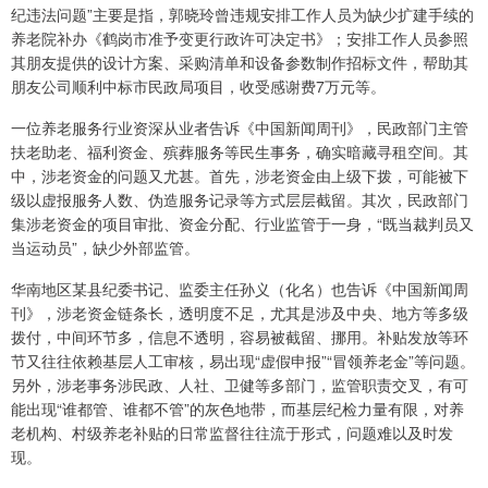
纪违法问题”主要是指，郭晓玲曾违规安排工作人员为缺少扩建手续的
养老院补办《鹤岗市准予变更行政许可决定书》；安排工作人员参照
其朋友提供的设计方案、采购清单和设备参数制作招标文件，帮助其
朋友公司顺利中标市民政局项目，收受感谢费7万元等。
一位养老服务行业资深从业者告诉《中国新闻周刊》，民政部门主管
扶老助老、福利资金、殡葬服务等民生事务，确实暗藏寻租空间。其
中，涉老资金的问题又尤甚。首先，涉老资金由上级下拨，可能被下
级以虚报服务人数、伪造服务记录等方式层层截留。其次，民政部门
集涉老资金的项目审批、资金分配、行业监管于一身，“既当裁判员又
当运动员”，缺少外部监管。
华南地区某县纪委书记、监委主任孙义（化名）也告诉《中国新闻周
刊》，涉老资金链条长，透明度不足，尤其是涉及中央、地方等多级
拨付，中间环节多，信息不透明，容易被截留、挪用。补贴发放等环
节又往往依赖基层人工审核，易出现“虚假申报”“冒领养老金”等问题。
另外，涉老事务涉民政、人社、卫健等多部门，监管职责交叉，有可
能出现“谁都管、谁都不管”的灰色地带，而基层纪检力量有限，对养
老机构、村级养老补贴的日常监督往往流于形式，问题难以及时发
现。