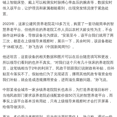
铺上智能床垫、戴上可以检测实时脉搏心率血压的腕表等，数据实时
传入该平台，让护理员和家属都能看到，出现突发情况便于紧急处
置。
2023年，这家公建民营养老院花10多万元，购置了一套功能简单的智
慧养老平台。但他所在的养老院工作人员以农村大龄女性为主，不会
操作这种设备，导致设备沦为摆设。“安装至今，该平台我们就用了两
三次，都是在上级领导来视察时，展示一下，其余时间，该设备都处
于‘休眠’状态。” 孙飞告诉《中国新闻周刊》。
他还坦言，这套设备的相关数据和图片可以在后台随意填写和更改，
所以领导们看到的也并不真实。“对我们这个只有几十张床的养老院而
言，这笔钱相当于2年的利润了。民政干部跟我们说财政有补贴，但补
贴至今落实不了。假如他们为了兑现诺言，挪用其他民政专项资金给
我们补贴，就会造成违规挪用资金，进而滋生腐败问题。”孙飞说。
中部某省会城市一家乡镇养老院院长也表示，为打造养老项目标杆，
当地民政部门要求该养老院必须配套价值50万元的智慧养老平台，而
事实上该平台基本没有用处，只有上级领导来视察时才会打开屏幕，
给领导做演示。
再次，多位受访者都提到，应当依法严惩责任人。孙义称，通过一些