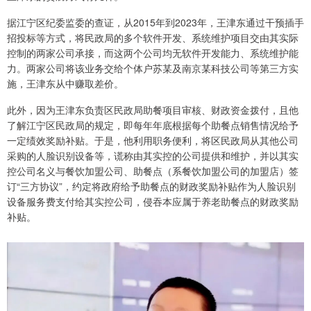
据江宁区纪委监委的查证，从2015年到2023年，王津东通过干预插手
招投标等方式，将民政局的多个软件开发、系统维护项目交由其实际
控制的两家公司承接，而这两个公司均无软件开发能力、系统维护能
力。两家公司将该业务交给个体户苏某及南京某科技公司等第三方实
施，王津东从中赚取差价。
此外，因为王津东负责区民政局助餐项目审核、财政资金拨付，且他
了解江宁区民政局的规定，即每年年底根据每个助餐点销售情况给予
一定绩效奖励补贴。于是，他利用职务便利，将区民政局从其他公司
采购的人脸识别设备等，谎称由其实控的公司提供和维护，并以其实
控公司名义与餐饮加盟公司、助餐点（系餐饮加盟公司的加盟店）签
订“三方协议”，约定将政府给予助餐点的财政奖励补贴作为人脸识别
设备服务费支付给其实控公司，侵吞本应属于养老助餐点的财政奖励
补贴。