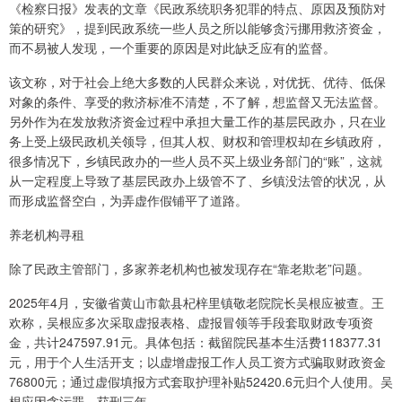
《检察日报》发表的文章《民政系统职务犯罪的特点、原因及预防对
策的研究》，提到民政系统一些人员之所以能够贪污挪用救济资金，
而不易被人发现，一个重要的原因是对此缺乏应有的监督。
该文称，对于社会上绝大多数的人民群众来说，对优抚、优待、低保
对象的条件、享受的救济标准不清楚，不了解，想监督又无法监督。
另外作为在发放救济资金过程中承担大量工作的基层民政办，只在业
务上受上级民政机关领导，但其人权、财权和管理权却在乡镇政府，
很多情况下，乡镇民政办的一些人员不买上级业务部门的“账”，这就
从一定程度上导致了基层民政办上级管不了、乡镇没法管的状况，从
而形成监督空白，为弄虚作假铺平了道路。
养老机构寻租
除了民政主管部门，多家养老机构也被发现存在“靠老欺老”问题。
2025年4月，安徽省黄山市歙县杞梓里镇敬老院院长吴根应被查。王
欢称，吴根应多次采取虚报表格、虚报冒领等手段套取财政专项资
金，共计247597.91元。具体包括：截留院民基本生活费118377.31
元，用于个人生活开支；以虚增虚报工作人员工资方式骗取财政资金
76800元；通过虚假填报方式套取护理补贴52420.6元归个人使用。吴
根应因贪污罪，获刑三年。