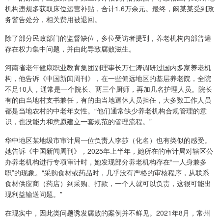
机构违规多获取床位运营补贴，合计1.6万余元。最终，阚某某受到政
务警告处分，相关费用被退回。
除了部分民政部门的监督缺位，多位受访者提到，养老机构内部普遍
存在权力集中问题，并由此导致腐败滋生。
河南省老年健康职业教育集团副理事长万仁涛调研过国内多家养老机
构，他告诉《中国新闻周刊》，在一些偏远地区的基层养老院，全院
不足10人，通常是一个院长、两三个厨师，再加几名护理人员。院长
有的由当地村支书兼任，有的由当地退休人员担任，大多数工作人员
都是当地农村的中老年女性。“他们通常缺少养老机构合规管理的意
识，也没能力和意愿建立一套规范的管理流程。”
华中地区某地级市审计局一位负责人李莎（化名）也有类似的感受。
她告诉《中国新闻周刊》，2025年上半年，她所在的审计局对辖区公
办养老机构进行专项审计时，她发现部分养老机构存在“一人身兼多
职”的现象。“采购食材或药品时，几乎没有严格的审核程序，从联系
食材供应商（药店）到采购、打款，一个人就可以负责，这很可能出
现利益输送问题。”
在现实中，因此类问题诱发腐败的案例并不鲜见。2021年8月，常州