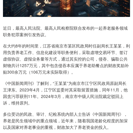
近日，最高人民法院、最高人民检察院联合发布的一起养老服务领域
职务犯罪案例引发热议。
在大约8年的时间里，江苏省南京市某区民政局时任副局长王某某，利
用负责养老工作、信息化建设等职务便利，采取虚增交易环节、签订
虚假协议、虚报业务量等方式，通过其实控的公司，侵吞、骗取公共
财物共计1257万元，其中包含侵吞本应属于养老助餐点的财政奖励补
贴300余万元（106万元未实际取得）。
《中国新闻周刊》了解到，“王某某”为南京市江宁区民政局原副局长
王津东。2023年4月，江宁区监委对其采取留置措施，同年11月，他
因贪污罪获刑11年。2024年3月，南京市中级人民法院裁定驳回上
诉，维持原判。
多位受访的民政、审计、纪检系统内部人士告诉《中国新闻周刊》，
养老是民生领域中的重点领域，近年来，随着我国老龄化程度的加深
以及国家对养老事业的重视，财政加大了养老资金的投入。