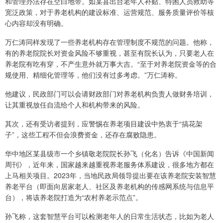
和管理办法存在空白地带。如某县出台老年人补贴、特困人员救助等
宽泛政策，对于养老机构的建设标准、运营规范、服务质量评价等核
心内容却没有明确。
万仁涛同样发现了一些养老机构存在管理制度不规范的问题。他称，
有的养老院院长对资金风险不够重视，甚至有院长认为，只要老人在
养老院有吃有穿，不产生意外就万事大吉。“至于对养老院资金等的合
规使用、精细化管理等，他们没有过多考虑。”万仁涛称。
他建议，民政部门可以会请财政部门对养老机构负责人做财务培训，
让其重视放任自流给个人和机构带来的风险。
其次，还有受访者提到，应警惕在养老项目建设中热衷于“搞花架
子”，这些工程不但会浪费资金，还存在腐败隐患。
华中地区某县级市一个乡镇敬老院院长孙飞（化名）告诉《中国新闻
周刊》，近年来，国家越来越重视养老服务体系建设，很多地方都在
上马相关项目。2023年，当地民政局领导提出要在该养老院安装智慧
养老平台（即面向居家老人、社区及养老机构的传感网系统与信息平
台），将该养老院打造为“农村养老示范点”。
孙飞称，这套智慧平台可以检测老年人的日常生活状态，比如为老人