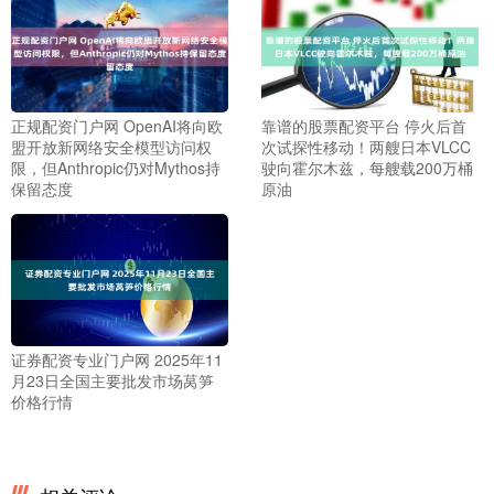
正规配资门户网 OpenAI将向欧
靠谱的股票配资平台 停火后首
盟开放新网络安全模型访问权
次试探性移动！两艘日本VLCC
限，但Anthropic仍对Mythos持
驶向霍尔木兹，每艘载200万桶
保留态度
原油
证券配资专业门户网 2025年11
月23日全国主要批发市场莴笋
价格行情