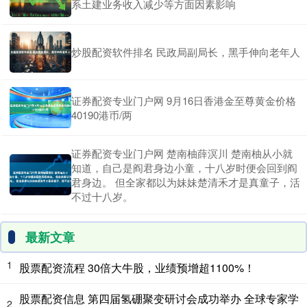
系土建业务收入减少等方面因素影响
炒股配资软件排名 民政局副局长，黑手伸向老年人
证券配资专业门户网 9月16日香港金至尊黄金价格
40190港币/两
证券配资专业门户网 楚南柚薛溟川 楚南柚从小就
知道，自己是阎君身边小童，十八岁时便会回到阎
君身边。 但全家都以为妹妹楚清禾才是真童子，活
不过十八岁。
最新文章
1
股票配资流程 30倍大牛股，业绩预增超1100%！
股票配资信息 第四届氢硼聚变研讨会成功举办 全球专家学
2