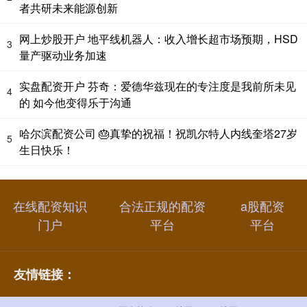
者共研未来能源创新
网上炒股开户 地平线机器人：收入增长超市场预期，HSD
3
量产驱动业务加速
实盘配资开户 芬奇：爱德华兹现在的专注度是我前所未见
4
的 如今他变得乐于沟通
哈尔滨配资公司 🎂真挚的祝福！祝凯尔特人内线奎塔27岁
5
生日快乐！
在线配资知识
合法正规的配资
a股配资
门户
平台
平台
友情链接：